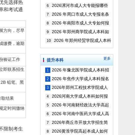
优先选择热
版）
些专业 以及考试科目（最新版）
2026漯河市成人大专能报哪些
6
率和考试通
专业以及考试科目（最新版）
2026 年周口市成人大专报名条
7
件考试科目是？（最新版）
2026 年南阳市成人大专如何报
8
展方向，尽早
名？考试科目是？（最新版）
2026 年郑州商学院成人本科如
9
何报名（更新版）
2026 年郑州经贸学院成人本科
10
成缴费，逾期
如何报名（最新版）
更多
份验证工作
提升本科
立即联系招生
2026 年豫北医学院成人本科招
1
生简章（最新版）
2026 年焦作大学成人本科报名
2
2B 铅笔、黑
时间、报名条件及考试科目指南
2026年郑州工程技术学院成人
3
（更新版）
高考报名时间，考试科目和如何考
2026河南大学成人本科如何报
4
录取结果
取学位证？（更新版）
名？可以报考哪些专业？（最新
2026 年河南财经政法大学高起
5
规定时间缴纳
版）
本招生简章（更新版）
2026 年河南中医药大学成人高
6
起本招生简章（最新版）
2026年商丘市开放大学招生简
7
不限制考生
章（最新版）
2026黄淮学院高起本成人如何
8