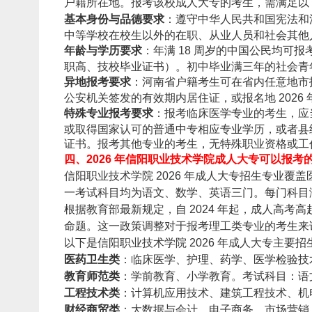
户籍所在地。报考该校成人大专的考生，需满足以
基本身份与品德要求
：遵守中华人民共和国宪法和
中等学校在校生以外的在职、从业人员和社会其他
年龄与学历要求
：年满 18 周岁的中国公民均可
职高、技校毕业证书）。初中毕业满三年的社会青
异地报考要求
：河南省户籍考生可在省内任意地市
公安机关签发的有效期内居住证，或报名地 2026 
特殊专业报考要求
：报考临床医学专业的考生，应
或取得国家认可的普通中专相应专业学历，或者县
证书。报考其他专业的考生，无特殊职业资格或工
四、2026 年信阳职业技术学院成人大专可以报考
信阳职业技术学院 2026 年成人大专招生专业
一考试科目均为语文、数学、英语三门。每门科目满分 1
根据教育部最新规定，自 2024 年起，成人高考
命题。这一政策调整对于报考理工类专业的考生来
以下是信阳职业技术学院 2026 年成人大专主要
医药卫生类
：临床医学、护理、药学、医学检验技
教育师范类
：学前教育、小学教育。考试科目：语
工程技术类
：计算机应用技术、建筑工程技术、机
财经商贸类
：大数据与会计、电子商务、市场营销