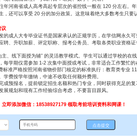
河南省成人高考高起专层次的省控线一般在 120 分左右。年满 
，还可以享受 20 分的加分政策。这意味着绝大多数考生只要
建议
发的成人大专毕业证书是国家承认的正规学历，在学信网永久可
应聘、升职加薪、评定职称、报考公务员、考取各类职业资格证
为主、线下面授为辅" 的灵活教学模式。学生可以通过学校的在
每学期仅需参加 1-2 次集中面授或考试，非常适合工作繁忙的
学费标准严格按照河南省物价部门核定的标准执行：教育类专业 1100
 元 / 年。学费按学年缴纳，中途不收取任何额外费用。
完成预报名，提前锁定招生名额和热门专业，同时获得充足的复
发展规划和现有工作经验综合考虑，不要盲目跟风。
即添加微信：18538927179 领取考前培训资料和网课！