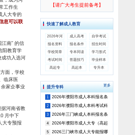
【请广大考生提前备考】
常工作生
成人大专的
信息可以联
快速了解成人教育
2026年河
成人高考
自学考试
江南" 的信
报名资料
报名条件
招生时间
信阳教育学
学校简章
专本同读
学习形式
校成功入选河
考试时间
答题技巧
毕业样本
高起专
高起本
专升本
教育方面，学校
、临床医
更多
 余家企事业
提升专科
2026年濮阳市成人本科报名条
1
件以及考试内容是？（最新版）
2026年濮阳市成人本科考试科
2
根据河南省教
目以及考试内容（最新版）
2026年三门峡成人本科报名条
3
0 月中下
件以及考试内容（最新版）
人大专预报
2026年濮阳市成人大专（高起
4
专）报名条件考试内容是？（最新
2026三门峡市成人大专能报哪
5