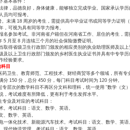
下基本条件：
法律，品德良好，身体健康，能够独立完成学业。国家承认学历
人员均可报考。
报考。未满 18 周岁的考生，需提供高中毕业证书或同等学力证明
年，可视为具有同等学力报考。
报名参加考试。非河南省户籍但在河南省工作、居住的考生，需
年 5 月至 8 月连续三个月的社会保险缴费证明。
当取得省级卫生行政部门颁发的相应类别的执业助理医师及以上
级及以上卫生行政部门颁发的乡村医生执业证书并具有中专学历
作经验要求。
的科目
覆盖医药卫生、教育师范、工程技术、财经商贸等多个领域，所有专
50 分，总分 450 分，每门科目考试时间为 120 分钟。
高起专层次的数学科目不再区分文科和理科，统一使用 "数学（文）
说，考试难度有所降低，更有利于考生发挥水平。
招生专业及对应的考试科目：
术。考试科目：语文、数学、英语。
文、数学、英语。
电一体化技术、新能源汽车技术。考试科目：语文、数学、英语
、现代物流管理。考试科目：语文、数学、英语。