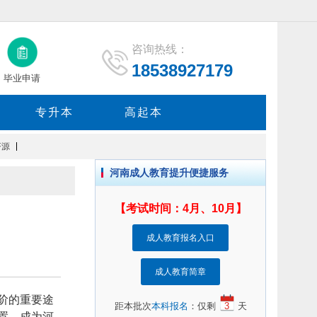
咨询热线：
18538927179
毕业申请
专升本
高起本
济源
河南成人教育提升便捷服务
【考试时间：4月、10月】
成人教育报名入口
成人教育简章
阶的重要途
距本批次
本科报名
：仅剩
3
天
置，成为河