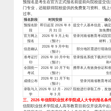
预报名是考生在官方正式报名前提前向院校提交信
门专业，还能获得院校提供的免费复习资料、线上
过率。
报名阶段
时间安排
核
预报名阶
即日起至 2026 年 8
提交个人基本信息，确
段
月 31 日
加免费
官方网上
2026 年 9 月上旬
登录河南省教育考试院
报名
（预计）
材料，
2026 年 9 月中旬
信息确认
部分地区需进行现场
（预计）
准考证打
2026 年 10 月中旬
登录报名系统下载并打
印
（预计）
和
全国统一
2026 年 10 月下旬
携带本人有效身份证和
考试
（预计）
生
2026 年 11 月下旬
成绩公布
登录河南省教育考
（预计）
录取与入
2026 年 12 月 - 2027
院校进行录取工作，发
学
年 3 月
三、2026 年信阳职业技术学院成人大专的报名条
信阳职业技术学院成人高等教育目前仅开设高中起