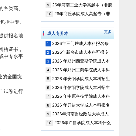
报名？考试科目是？(最新版)
26年河南工业大学高起本（非脱
9
的各类高、
产）报名条件是？可以报考哪些专
26年商丘学院成人高起专（非
10
科？（最新版）
脱产）如何报名？可以报考哪些专
（包括中专、
业?
更多
成人专升本
提供报名地
2026年三门峡成人本科报名条
1
资格证书，
件以及考试科目是？（最新版）
2026年新乡市成人本科可报专
2
或中专水平
业与考试科目（最新版）
2026 年郑州西亚斯学院成人本
3
科招生简章（最新版）
2026 年郑州工商学院成人本科
4
业的全国统
招生简章（最新版）
2026 年安阳学院成人本科招生
5
简章（最新版）
2026 年信阳学院成人本科招生
6
" 试卷进行
简章（最新版）
2026 年中原科技学院成人本科
7
招生简章（最新版）
2026 年开封大学成人本科报名
8
时间、考试科目及学位证考取全指
2026年河南财经政法大学成人
9
南（更新版）
本科报名时间，考试科目和如何考
2026年许昌学院成人本科什么
10
。
取学位证？（更新版）
时候报名？报名条件是？(最新版)