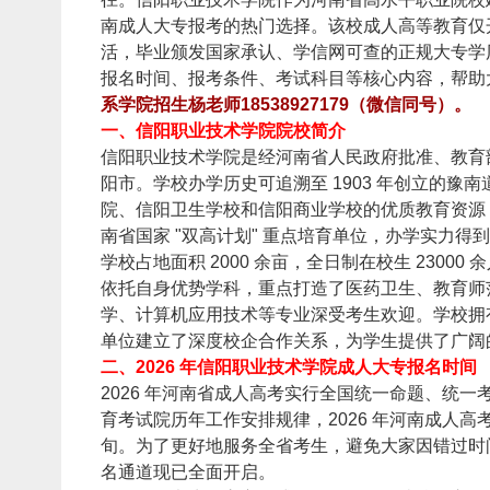
南成人大专报考的热门选择。该校成人高等教育仅
活，毕业颁发国家承认、学信网可查的正规大专学历
报名时间、报考条件、考试科目等核心内容，帮助
系学院招生杨老师18538927179（微信同号）。
一、信阳职业技术学院院校简介
信阳职业技术学院是经河南省人民政府批准、教育部
阳市。学校办学历史可追溯至 1903 年创立的
院、信阳卫生学校和信阳商业学校的优质教育资源，形
南省国家 "双高计划" 重点培育单位，办学实力得
学校占地面积 2000 余亩，全日制在校生 2300
依托自身优势学科，重点打造了医药卫生、教育师
学、计算机应用技术等专业深受考生欢迎。学校拥有一
单位建立了深度校企合作关系，为学生提供了广阔
二、2026 年信阳职业技术学院成人大专报名时间
2026 年河南省成人高考实行全国统一命题、统
育考试院历年工作安排规律，2026 年河南成人高考
旬。为了更好地服务全省考生，避免大家因错过时间
名通道现已全面开启。