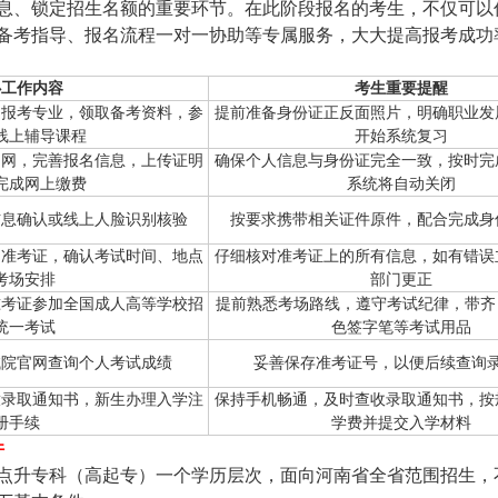
息、锁定招生名额的重要环节。在此阶段报名的考生，不仅可以
备考指导、报名流程一对一协助等专属服务，大大提高报考成功
心工作内容
考生重要提醒
定报考专业，领取备考资料，参
提前准备身份证正反面照片，明确职业发
线上辅导课程
开始系统复习
官网，完善报名信息，上传证明
确保个人信息与身份证完全一致，按时完
完成网上缴费
系统将自动关闭
信息确认或线上人脸识别核验
按要求携带相关证件原件，配合完成身
印准考证，确认考试时间、地点
仔细核对准考证上的所有信息，如有错误
考场安排
部门更正
准考证参加全国成人高等学校招
提前熟悉考场路线，遵守考试纪律，带齐 
统一考试
色签字笔等考试用品
试院官网查询个人考试成绩
妥善保存准考证号，以便后续查询
放录取通知书，新生办理入学注
保持手机畅通，及时查收录取通知书，按
册手续
学费并提交入学材料
件
点升专科（高起专）一个学历层次，面向河南省全省范围招生，