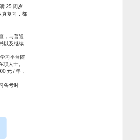
25 周岁
认真复习，都
查，与普通
书以及继续
线学习平台随
在职人士。
 元 / 年，
习备考时