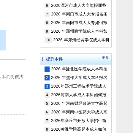
版）
些专业 以及考试科目（最新版）
2026漯河市成人大专能报哪些
6
专业以及考试科目（最新版）
2026 年周口市成人大专报名条
7
件考试科目是？（最新版）
2026 年南阳市成人大专如何报
8
名？考试科目是？（最新版）
2026 年郑州商学院成人本科如
9
何报名（更新版）
2026 年郑州经贸学院成人本科
10
如何报名（最新版）
更多
提升本科
2026 年豫北医学院成人本科招
1
，我们将依法
生简章（最新版）
2026 年焦作大学成人本科报名
2
时间、报名条件及考试科目指南
2026年郑州工程技术学院成人
3
（更新版）
高考报名时间，考试科目和如何考
2026河南大学成人本科如何报
4
取学位证？（更新版）
名？可以报考哪些专业？（最新
2026 年河南财经政法大学高起
5
版）
本招生简章（更新版）
2026 年河南中医药大学成人高
6
起本招生简章（最新版）
2026年商丘市开放大学招生简
7
章（最新版）
2026黄淮学院高起本成人如何
8