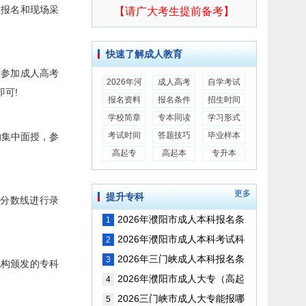
上报名和现场采
【请广大考生提前备考】
快速了解成人教育
参加成人高考
2026年河
成人高考
自学考试
可!
报名资料
报名条件
招生时间
学校简章
专本同读
学习形式
考试时间
答题技巧
毕业样本
的集中面授，参
高起专
高起本
专升本
更多
提升专科
分数线进行录
2026年濮阳市成人本科报名条
1
件以及考试内容是？（最新版）
2026年濮阳市成人本科考试科
2
目以及考试内容（最新版）
2026年三门峡成人本科报名条
3
构颁发的专科
件以及考试内容（最新版）
2026年濮阳市成人大专（高起
4
专）报名条件考试内容是？（最新
2026三门峡市成人大专能报哪
5