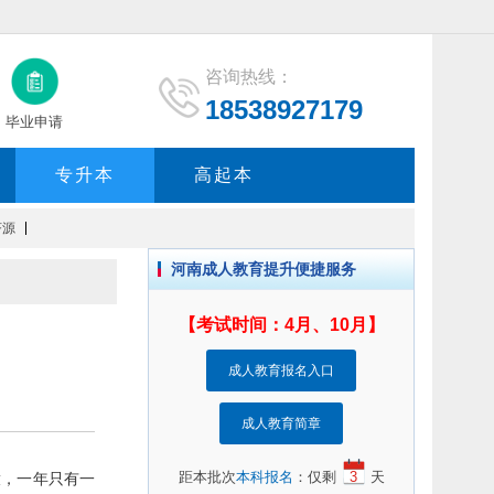
咨询热线：
18538927179
毕业申请
专升本
高起本
济源
河南成人教育提升便捷服务
【考试时间：4月、10月】
成人教育报名入口
成人教育简章
距本批次
本科报名
：仅剩
3
天
，一年只有一