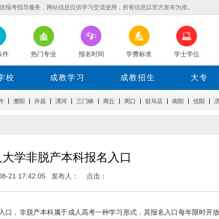
供报考指导服务，网站信息仅供学习交流使用，所有信息以官方发布为准。
条件
热门专业
报名时间
学费标准
学士学位
学校
成教学习
成教招生
大专
作
濮阳
许昌
漯河
三门峡
商丘
周口
驻马店
南阳
信阳
人大学非脱产本科报名入口
-08-21 17:42:05 发布人： 点击：
口，非脱产本科属于成人高考一种学习形式，其报名入口每年限时开放