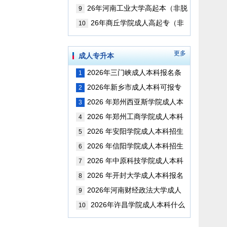
报名？考试科目是？(最新版)
26年河南工业大学高起本（非脱
9
产）报名条件是？可以报考哪些专
26年商丘学院成人高起专（非
10
科？（最新版）
脱产）如何报名？可以报考哪些专
业?
更多
成人专升本
2026年三门峡成人本科报名条
1
件以及考试科目是？（最新版）
2026年新乡市成人本科可报专
2
业与考试科目（最新版）
2026 年郑州西亚斯学院成人本
3
科招生简章（最新版）
2026 年郑州工商学院成人本科
4
招生简章（最新版）
2026 年安阳学院成人本科招生
5
简章（最新版）
2026 年信阳学院成人本科招生
6
简章（最新版）
2026 年中原科技学院成人本科
7
招生简章（最新版）
2026 年开封大学成人本科报名
8
时间、考试科目及学位证考取全指
2026年河南财经政法大学成人
9
南（更新版）
本科报名时间，考试科目和如何考
2026年许昌学院成人本科什么
10
取学位证？（更新版）
时候报名？报名条件是？(最新版)