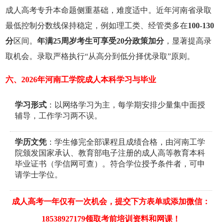
成人高考专升本命题侧重基础，难度适中。近年河南省录取
最低控制分数线保持稳定，例如理工类、经管类多在
100-130
分
区间。
年满25周岁考生可享受20分政策加分
，显著提高录
取机会。录取严格执行“从高分到低分择优录取”原则。
六、2026年‌河南工学院成人本科学习与毕业
学习形式
：以网络学习为主，每学期安排少量集中面授
辅导，工作学习两不误。
学历文凭
：学生修完全部课程且成绩合格，由河南工学
院颁发国家承认、教育部电子注册的成人高等教育本科
毕业证书（学信网可查）。符合学位授予条件者，可申
请学士学位。
成人高考一年仅有一次机会，提交下方表单或添加微信：
18538927179领取考前培训资料和网课！