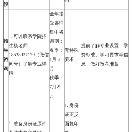
段
全年接
受咨询
集中咨
1. 可以联系学院招
招
询期：
生杨老师
提前了解专业设置、学
生
春季：
无特殊
18538927179（微信
费标准、学习要求等信
咨
1月-3
要求
同号）了解专业详
息，做好报考准备
询
月
情
秋季：
7月-9
月
1. 身份
证正反
1. 准备身份证原件
面复印