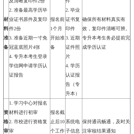
及清晰复印件2份
件
2. 准备最高学历毕
2. 毕业
材
业证书原件及复印
报名前
证书复
确保所有材料真实有
料
件2份
1个月
印件
效，复印件清晰可辨。
准
3. 准备近期一寸免
开始准
3. 近期
专升本考生务必提前完
备
冠蓝底照片4张
备
证件照
成学历认证
4. 专升本考生登录
片
学信网申请学历认
4. 学历
证报告
认证报
告（专
升本）
1. 学习中心对报名
资
材料进行初审
报名截
格
2. 市校进行资格复
止后10
系统电
保持通讯畅通，及时关
审
审
个工作
子信息
注审核结果通知