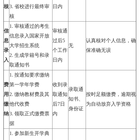
核
3. 省校进行最终审
日内
核
1. 审核通过的考生
信
审核通
信息录入国家开放
息
过后5
认真核对个人信息，确
大学招生系统
无
录
个工作
保准确无误
2. 生成学籍号和录
入
日内
取通知书
1. 按通知要求缴纳
费
第一学年学费
收到录
录取通
用
2. 缴纳教材费及其
取通知
按时足额缴费，逾期视
知书、
缴
他代收费
后7日
为自动放弃入学资格
身份证
纳
3. 领取正式缴费票
内
据
1. 参加新生开学典